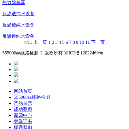
热力除氧器
反渗透纯水设备
反渗透纯水设备
反渗透纯水设备
4/11
上一页
1
2
3
4
5
6
7
8
9
10
11
下一页
555000aa线路检测 © 版权所有
蜀ICP备12022469号
网站首页
555000aa线路检测
产品展示
成功案例
新闻中心
荣誉证书
联系我们